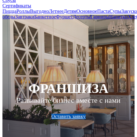
Соусы
Сертификаты
Пицца
Роллы
Выгодно
Летнее
Детям
Основное
Паста
Супы
Закуск
обеды
Завтраки
Банкетное
Фуршет
Десерты
Гарниры
Напитки
Хле
ФРАНШИЗА
Развивайте бизнес вместе с нами
Оставить заявку