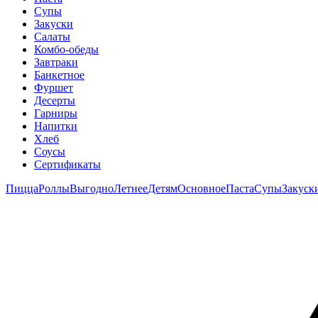
Супы
Закуски
Салаты
Комбо-обеды
Завтраки
Банкетное
Фуршет
Десерты
Гарниры
Напитки
Хлеб
Соусы
Сертификаты
Пицца
Роллы
Выгодно
Летнее
Детям
Основное
Паста
Супы
Закуск