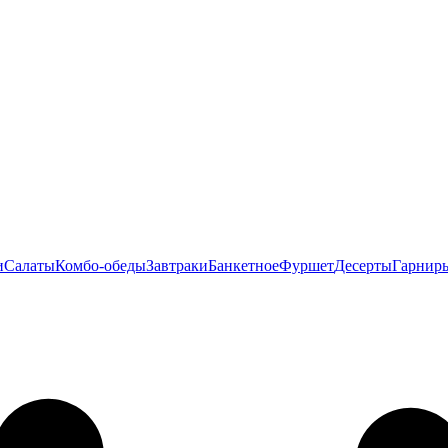
и
Салаты
Комбо-обеды
Завтраки
Банкетное
Фуршет
Десерты
Гарнир