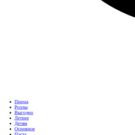
Пицца
Роллы
Выгодно
Летнее
Детям
Основное
Паста