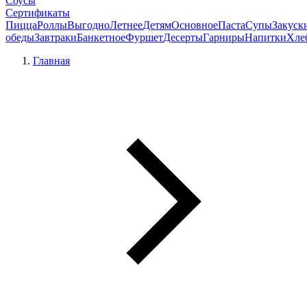
Соусы
Сертификаты
Пицца
Роллы
Выгодно
Летнее
Детям
Основное
Паста
Супы
Закуск
обеды
Завтраки
Банкетное
Фуршет
Десерты
Гарниры
Напитки
Хле
Главная