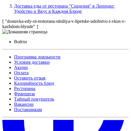
Доставка еды от ресторана "Сицилия" в Липецке:
Удобство и Вкус в Каждом Блюде
[ "dostavka-edy-ot-restorana-sitsiliya-v-lipetske-udobstvo-i-vkus-v-
kazhdom-blyude" ]
Войти
Программа лояльности
Условия доставки
Акции
Оплата
Оставить отзыв
Калорийность блюд
Рестораны
Франшиза
Тайный покупатель
Вакансии
Поставщикам