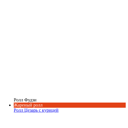
Ролл Фудзи
Жареный ролл
Ролл Цезарь с курицей