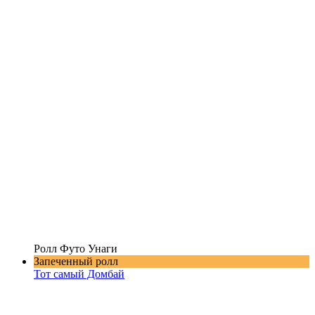
Ролл Футо Унаги
Запеченный ролл
Тот самый Домбай