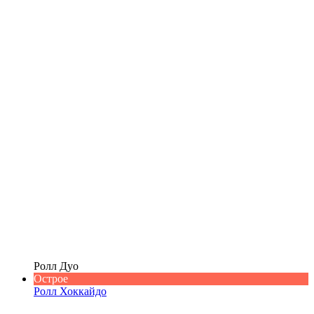
Ролл Дуо
Острое
Ролл Хоккайдо