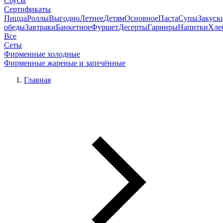
Соусы
Сертификаты
Пицца
Роллы
Выгодно
Летнее
Детям
Основное
Паста
Супы
Закуск
обеды
Завтраки
Банкетное
Фуршет
Десерты
Гарниры
Напитки
Хле
Все
Сеты
Фирменные холодные
Фирменные жареные и запечённые
Главная