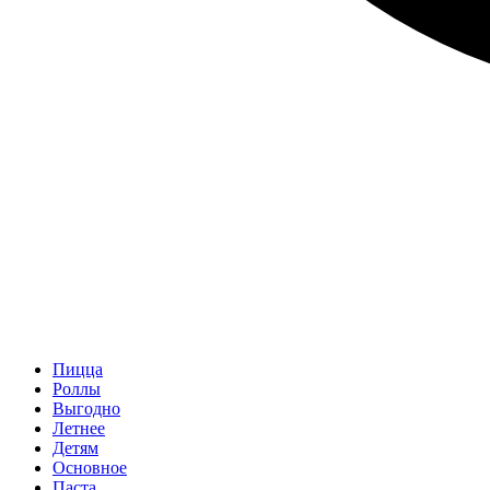
Пицца
Роллы
Выгодно
Летнее
Детям
Основное
Паста