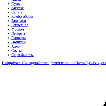
Супы
Закуски
Салаты
Комбо-обеды
Завтраки
Банкетное
Фуршет
Десерты
Гарниры
Напитки
Хлеб
Соусы
Сертификаты
Пицца
Роллы
Выгодно
Летнее
Детям
Основное
Паста
Супы
Закуск