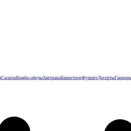
и
Салаты
Комбо-обеды
Завтраки
Банкетное
Фуршет
Десерты
Гарнир