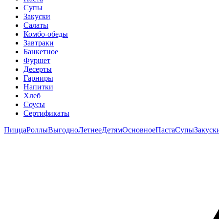
Супы
Закуски
Салаты
Комбо-обеды
Завтраки
Банкетное
Фуршет
Десерты
Гарниры
Напитки
Хлеб
Соусы
Сертификаты
Пицца
Роллы
Выгодно
Летнее
Детям
Основное
Паста
Супы
Закуск