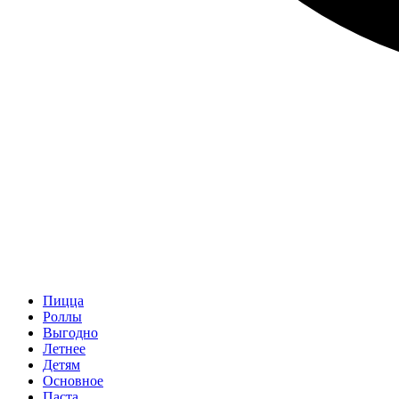
Пицца
Роллы
Выгодно
Летнее
Детям
Основное
Паста