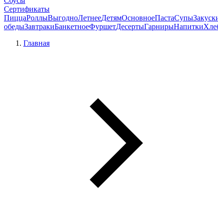
Соусы
Сертификаты
Пицца
Роллы
Выгодно
Летнее
Детям
Основное
Паста
Супы
Закуск
обеды
Завтраки
Банкетное
Фуршет
Десерты
Гарниры
Напитки
Хле
Главная