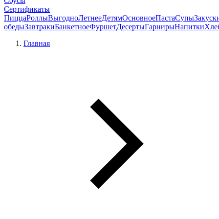
Соусы
Сертификаты
Пицца
Роллы
Выгодно
Летнее
Детям
Основное
Паста
Супы
Закуск
обеды
Завтраки
Банкетное
Фуршет
Десерты
Гарниры
Напитки
Хле
Главная